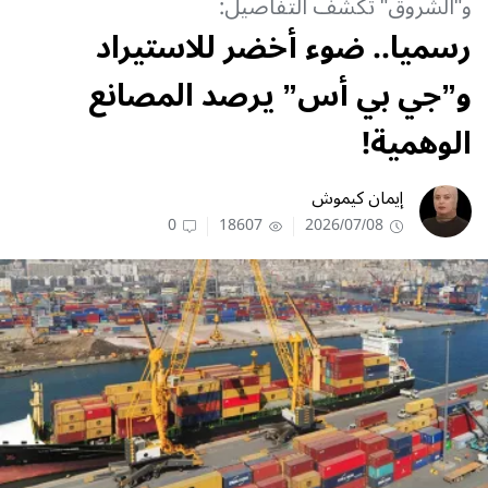
و"الشروق" تكشف التفاصيل:
رسميا.. ضوء أخضر للاستيراد
و”جي بي أس” يرصد المصانع
الوهمية!
إيمان كيموش
0
18607
2026/07/08