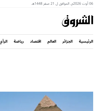
06 أوت 2026م, الموافق ل 21 صفر 1448هـ
الرئيسية
الجزائر
العالم
اقتصاد
رياضة
الرأي