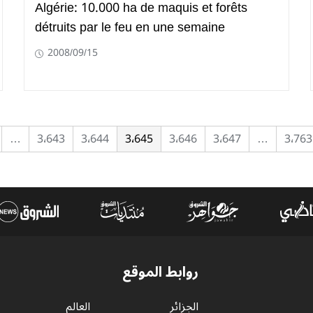
Algérie: 10.000 ha de maquis et forêts
détruits par le feu en une semaine
2008/09/15
…
3٬643
3٬644
3٬645
3٬646
3٬647
…
3٬763
روابط الموقع
الجزائر
العالم