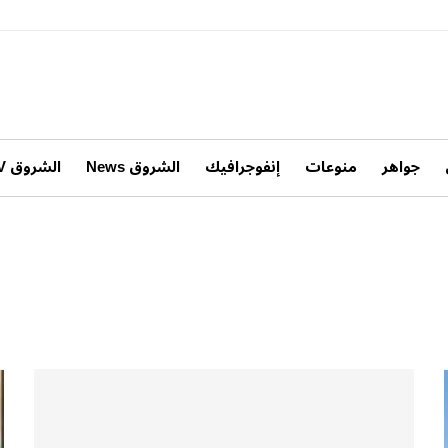
جواهر
منوعات
إنفوجرافيك
الشروق News
الشروق TV