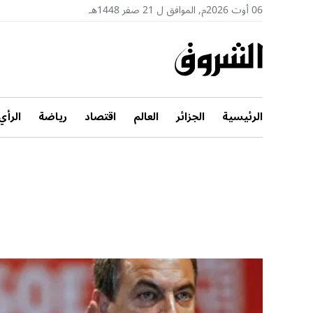
06 أوت 2026م, الموافق ل 21 صفر 1448هـ
الرئيسية
الجزائر
العالم
اقتصاد
رياضة
الرأي