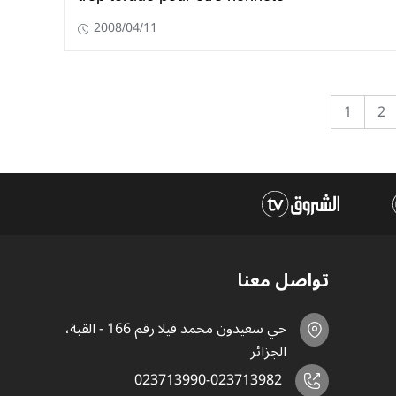
2008/04/11
1
2
تواصل معنا
حي سعيدون محمد فيلا رقم 166 - القبة،
الجزائر
023713990-023713982