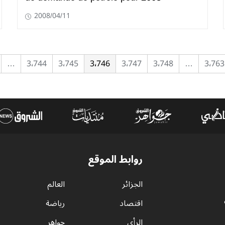
2008/04/11
…
3٬744
3٬745
3٬746
3٬747
3٬748
…
3٬763
روابط الموقع
الجزائر
العالم
اقتصاد
رياضة
الرأي
جواهر