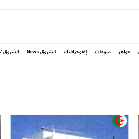
جواهر
منوعات
إنفوجرافيك
الشروق News
الشروق TV