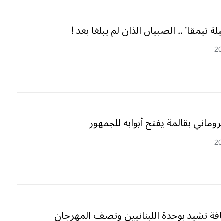
لة تيمقا’ .. الصبيان الذان لم يبلغا بعد !
2
وماني بقالمة يفتح أبوابه للجمهور
2
قافة تشيد بوحدة اللبنانيين وتصف المهرجان