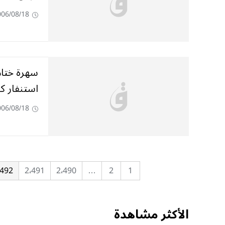
006/08/18
سهرة ختام
استنفار ك
006/08/18
٬492
2٬491
2٬490
…
2
1
الأكثر مشاهدة