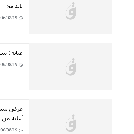
بالناجح
006/08/19
عنابة : مس
006/08/19
عرض مسرحي
أغلبه من 
006/08/19