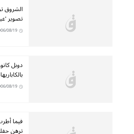
الشروق تز
تصوير ‘عي
006/08/19
دوبل كانو
بالكاباريه
006/08/19
فيما أطرب
ترهن حفلة