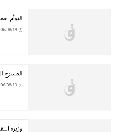
التوأم ‘جمي
006/08/19
المسرح الر
006/08/19
وزيرة الث