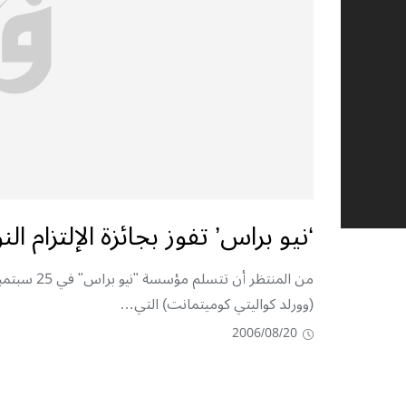
‘نيو براس’ تفوز بجائزة الإلتزام ال
(‬وورلد‮ ‬كواليتي‮ ‬كوميتمانت‮) ‬التي‮…
2006/08/20