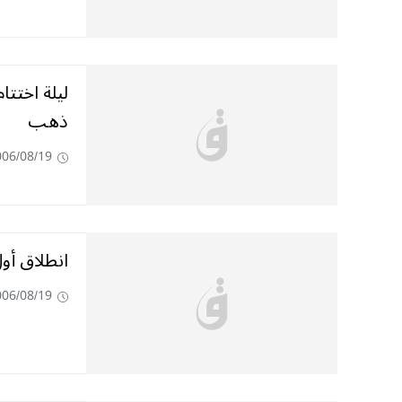
ليلة اختتا
ذهب
006/08/19
انطلاق أول 
006/08/19