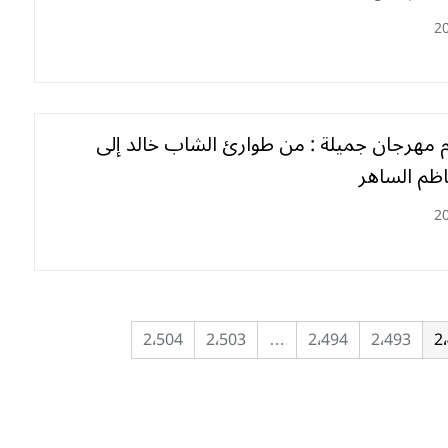
2
 مهرجان جميلة : من طوارئ الشاب خالد إلى
اظم الساهر
2
2٬504
2٬503
…
2٬494
2٬493
2