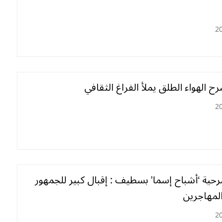
2
رح الهواء الطلق يملأ الفراغ الثقافي
2
ة ‘أشباح إسما’ بسطيف : إقبال كبير للجمهور
المهاجرين
2