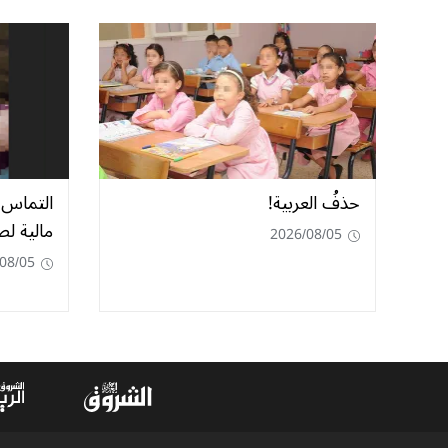
حذفُ العربية!
مالية ل
2026/08/05
08/05