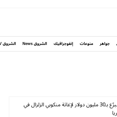
جواهر
منوعات
إنفوجرافيك
الشروق News
الشروق TV
الكويت تتبرّع بـ30 مليون دولار لإغاثة منكوبي الزلزال في
يا