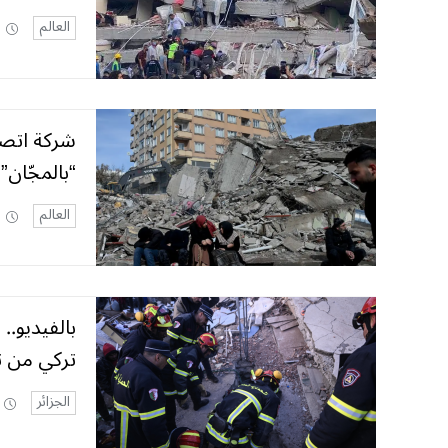
العالم
شركة اتصال
“بالمجّان”
العالم
بالفيديو.
تركي من 
الجزائر