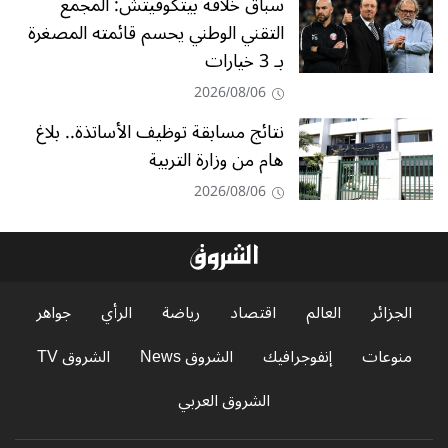
سباق خلافة بيتكوفيتش: المجمع
التقني الوطني يحسم قائمته المصغرة
بـ 3 خيارات
2026/08/06
نتائج مسابقة توظيف الأساتذة.. بلاغ
هام من وزارة التربية
2026/08/06
الجزائر
العالم
اقتصاد
رياضة
الرأي
جواهر
منوعات
إنفوجرافيك
الشروق News
الشروق TV
الشروق العربي