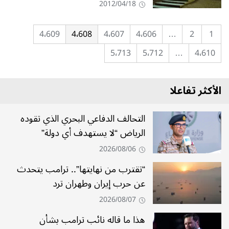
2012/04/18
4٬609
4٬608
4٬607
4٬606
…
2
1
5٬713
5٬712
…
4٬610
الأكثر تفاعلا
التحالف الدفاعي البحري الذي تقوده
الرياض “لا يستهدف أي دولة”
2026/08/06
“تقترب من نهايتها”.. ترامب يتحدث
عن حرب إيران وطهران ترد
2026/08/07
هذا ما قاله نائب ترامب بشأن