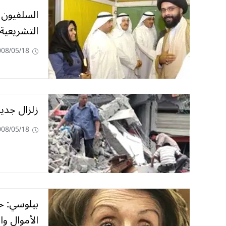
السلفيون 
التشريعية
008/05/18
زلزال جديد بقوة 6.1 درجة يضرب
008/05/18
بيلوسي: ح
الأموال وا