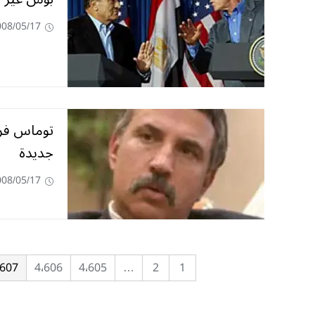
008/05/17
توماس فري
جديدة
008/05/17
٬607
4٬606
4٬605
…
2
1