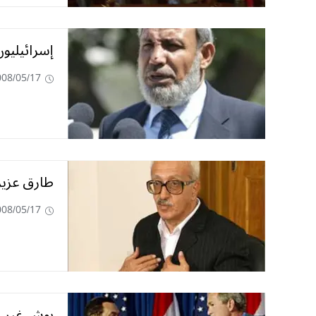
إسرائيليو
008/05/17
طارق عزيز
008/05/17
بوش غير 