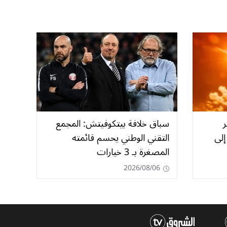
ر
سباق خلافة بيتكوفيتش: المجمع
إلى
التقني الوطني يحسم قائمته
المصغرة بـ 3 خيارات
2026/08/06