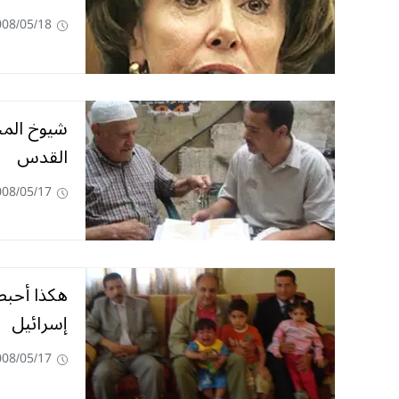
008/05/18
شيوخ المخ
القدس
008/05/17
هكذا أحبط
إسرائيل
008/05/17