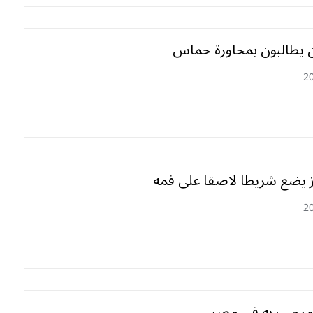
ن يطالبون بمحاورة حماس
2
 يضع شريطا لاصقا على فمه
2
مرحب به في مصر