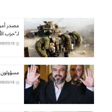
مصدر أمر
لـ”حزب الل
008/05/18
مسؤولون إ
008/05/18