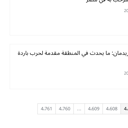
2
دمان: ما يحدث في المنطقة مقدمة لحرب باردة
2
4٬761
4٬760
…
4٬609
4٬608
4