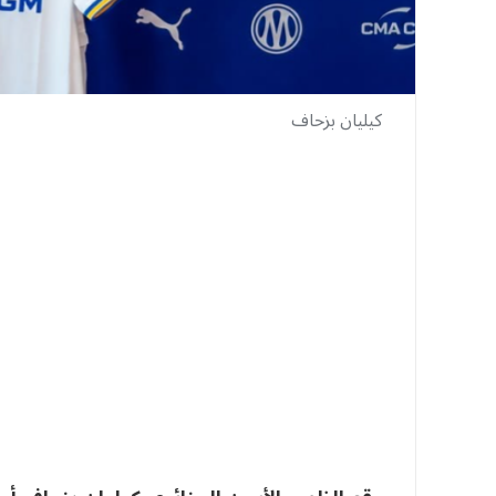
كيليان بزحاف