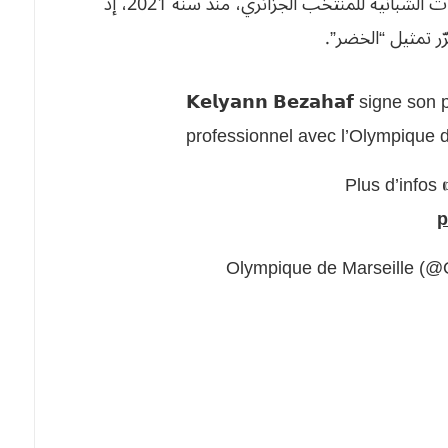
ويُستدعى بزحاف البالغ من العمر 20 سنة، إلى الفئات الشبانية للمنتخب الجزائري، منذ سنة 2021، إذ
ّر تمثيل “الخضر”.
𝗞𝗲𝗹𝘆𝗮𝗻𝗻 𝗕𝗲𝘇𝗮𝗵𝗮𝗳 signe so
professionnel avec l’Olympique d
Plus d’infos
p