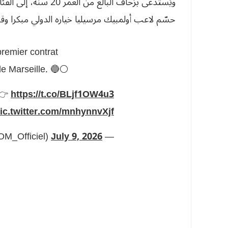
حسّم لاعب أولمبيك مرسيليا خياره الدولي مبكرا وقر
n premier contrat
e Marseille. 🔵⚪️
 👉
https://t.co/BLjf1OW4u3
ic.twitter.com/mnhynnvXjf
July 9, 2026
— Olympique de Marseille (@OM_Officiel)