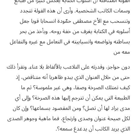
القولة المتناقلة أن أسلوب الكتابة يعكس كثيرا من طبائع
وسمات الكاتب الشخصية. وأرى أن هذه القولة تتجدد
وتنسحب مع الأخ مصطفى حمّودة انسحابا قويا جعل
أسلوبه في الكتابة يغرف من خفة روحه، ويأخذ من بحر
بساطته وتواضعه وانسيابيته في التعامل مع غيره والتفاعل
معه من
دون حواجز، وقدرته على التلاعب بالألفاظ بلا عناء. ونقرأ ذلك
حتى من خلال العنوان الذي يبدو ظاهريا أنه متناقض، إذ
كيف تمتلك الصرخة وصفا، وهي غير ملموسة؟ ثم ما
الطبيعة التي يمكن أن تترجم إليها هذه الصرخة؟ وإلى أي
مدى يراد لها أن تصل؟ ومن المقصود بسماعها؟ وإن كان
لكل صيحة عنوان وصدى وارتجاع، فما ماهية وجوهر الصدى
الذي يريد الكاتب أن يدغدغ سمعه؟.