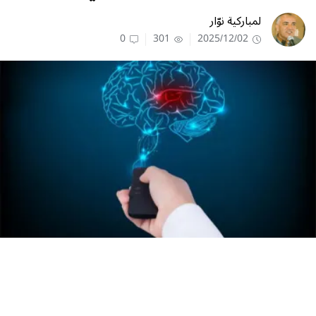
لمباركية نوّار
0
301
2025/12/02