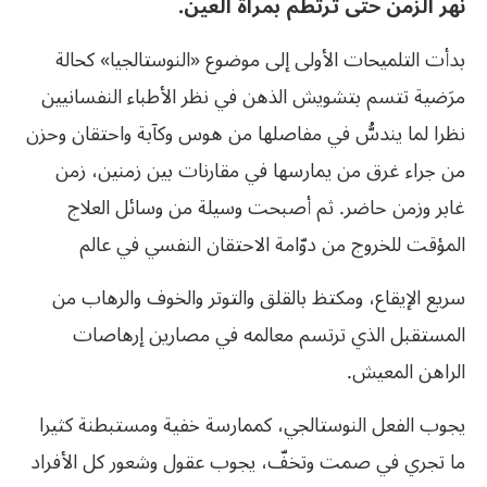
نهر الزمن حتى ترتطم بمرآة العين.
بدأت التلميحات الأولى إلى موضوع «النوستالجيا» كحالة
مرَضية تتسم بتشويش الذهن في نظر الأطباء النفسانيين
نظرا لما يندسُّ في مفاصلها من هوس وكآبة واحتقان وحزن
من جراء غرق من يمارسها في مقارنات بين زمنين، زمن
غابر وزمن حاضر. ثم أصبحت وسيلة من وسائل العلاج
المؤقت للخروج من دوّامة الاحتقان النفسي في عالم
سريع الإيقاع، ومكتظ بالقلق والتوتر والخوف والرهاب من
المستقبل الذي ترتسم معالمه في مصارين إرهاصات
الراهن المعيش.
يجوب الفعل النوستالجي، كممارسة خفية ومستبطنة كثيرا
ما تجري في صمت وتخفّ، يجوب عقول وشعور كل الأفراد