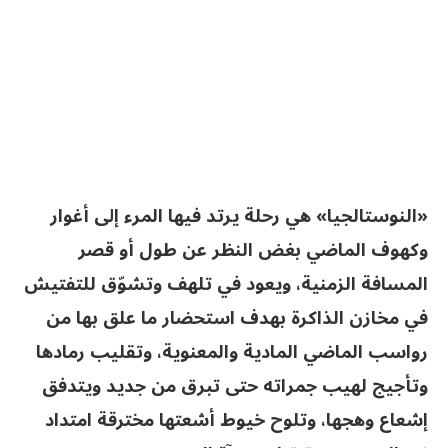
«النوستالجيا» هي رحلة يرتد فيها المرء إلى أغوار
وكهوف الماضي بغض النظر عن طول أو قصر
المسافة الزمنية، ويعود في تلهف وتشوّق للتفتيش
في مخازن الذاكرة بهدف استحضار ما علق بها من
رواسب الماضي المادية والمعنوية، وتقليب رمادها
وتأجيج لهيب جمراته حتى تبرق من جديد ويتدفق
إشعاع وهجها، وتلوح خيوط أشعتها مخترقة امتداد