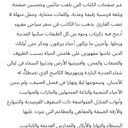
عبر صفحات الكتاب التي بلغت مائتين وخمسين صفحة،
وبلغة فرنسية رقيقة وعذبة، وكلمات مختارة، وجمل سهلة لا
تتعب القارئ، يذهب بنا الكاتب في سفر سياحي مقروء
أدمج فيه ذكريات وجوه من كل الطبقات سكنوا المدينة
ورحلوا، وآخرين ما يزالون أحياء يرزقون. ويذكر حتى أولئك
الذين عاشوا مقهورين على هامش الحياة بسبب الظروف
والصعاب والمحن، وافترشوا الأرض وتدثروا السماء في ليالي
شتاء المدينة الباردة وزمهريرها الكاسح الذي تصطكُّ له
الأسنان، وسخونتها ليلا ونهارا في فصل الصيف. ولم ينس
الأحياء الشعبية والباعة المتجولين والحارات والحوانيت
وأبواب المنازل المتواضعة ذات السقوف القرميدية والشوارع
والأزقة الضيقة والمقاهي والمطاعم التي يتردد عليها
البسطاء والزوايا والأركان والمدارس القديمة والكتاتيب