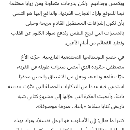
ويلامس وجدانهم، ولكن بدرجات متفاوتة ومن زوايا مختلفة
تبعا للموقع ولزاد التجارب الفردية. والدافع إليها هو التمني
بأن تكون إشراقات المستقبل القادم مريحة وحبلى
بالمسرات التي تريح النفس وتدفع سواد الكلوم عن القلب
وتطرد الغمائم من أمام الأعين.
في خضم النوستالجيا المجتمعية التاريخية، حرّك الأخ
مصطفى حمّودة الذي أمضى سنوات طويلة في الغربة،
حرّك قلمه وداعبه، وجعل من الاشتياق والحنين محفزا
استدعى فيه عددا من التذكارات الجميلة التي ميَّزت مدينته
باتنة. وأنجبت الفكرة التي حوّلها إلى مشروع كتابي شبه
تاريخي كتابا سمّاه: «باتنة.. صرخة موصوفة».
كثيرا ما يقال: (إن الأسلوب هو الرجل نفسه)، ويراد بهذه