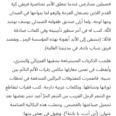
فصيلين متنازعين عندما يتعلق الأمر بمناصرة فريقي كرة
القدم اللذين يصنعان الفرجة والزهو لما يتواجها في الميدان
وجها لوجه، ولما أرثى صديق طفولته الصيدلي يوسف بوعبد
الله، كتب له في آخر سطور تأبينيته وفي كلمات صادقة
قائلا: (ستبقى إلى الأبد أيقونة بهذه المؤسسة الرمز ـ ويقصد
فريق شباب باتنةـ في مدينتنا الغالية).
هيّجت الذكريات المسترجَعة بشقيها الفيزيائي والبشري،
وأيقظت في نفس مغازلها مكامن زفرات الألم النائم بين
جنبيه، فانفجرت كمقذوفات البراكين المندفعة في لحظات
ثورانها ونشاطها. وبكلمات عربية دارجة، كتب فقرات تتقاطع
مع الشعر الزجل القريب من الشعر الحرّ أعيد نشر بعضها بعد
تجميل صياغتها بالفصحى. وحملت هذه البكائية الصامتة
عنوان: (أين أنت، يا باتنة؟)، ويقول في بعض منها: