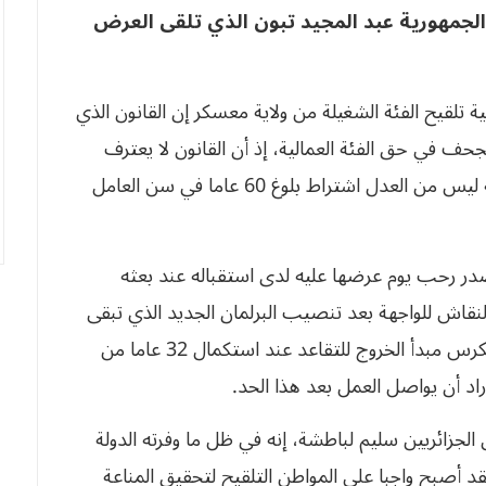
جمهورية عبد المجيد تبون الذي تلقى العرض
تلقيح الفئة الشغيلة من ولاية معسكر إن القانون الذي
 للتقاعد مجحف في حق الفئة العمالية، إذ أن القانون لا يعترف
بالسنوات التي تزيد عن 32 عاما اشتغالا، لذلك فإنه ليس من العدل اشتراط بلوغ 60 عاما في سن العامل
در رحب يوم عرضها عليه لدى استقباله عند بعثه
النقاش للواجهة بعد تنصيب البرلمان الجديد الذي تبقى
عليه مهمة إثراء وتعديل القانون وإقرار قانون جديد يكرس مبدأ الخروج للتقاعد عند استكمال 32 عاما من
أراد أن يواصل العمل بعد هذا الحد.
ل الجزائريين سليم لباطشة، إنه في ظل ما وفرته الدولة
د أصبح واجبا على المواطن التلقيح لتحقيق المناعة