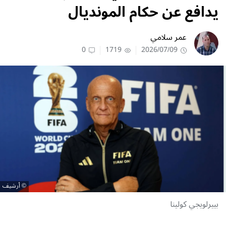
يدافع عن حكام المونديال
عمر سلامي
0
1719
2026/07/09
أرشيف
بييرلويجي كولينا