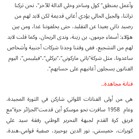
وأعمل بمنطق” كول وساخر وخلي الدالة للآخر”، نحن تركنا
تراثنا، والجيل الحالي يؤدي أغاني قديمة لكن لابد لهم من
رصيد ذاتي بعيدا عن التقليد، حتى يخلفوننا غدا، ومن بين
هؤلاء: أسماء جرمون، بن زينة، وندى الريحان، وكما قلت لابد
لهم من التشجيع، ففي وقتنا وجدنا شركات أجنبية وأشخاص
ساعدونا، مثل شركة”باتي ماركوني”،”بركلي”،”فيليبس”، اليوم
الفنانون يسجلون أغانيهم على حسابهم”.
فنانة مجاهدة..
هي من أولى الفنانات اللواتي شاركن في الثورة المجيدة،
وعام 1958 سافرت نحو موسكو أين قدمت”الجزائر حرة”مع
فريق كرة القدم لجبهة التحرير الوطني رفقة سيد علي
كويرات، خميستي، نور الدين بوحيرد، صفية قوامي،هندة،