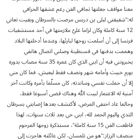
معنا مواقف جعلتها تجافي الفن رغم عشقها الخرافي
له:”شقيقتي ليلى بن دريس مرضت بالسرطان وبقيت تعاني
12 سنة كاملة وكان لزاما عليّ ملازمتها في أحد مستشفيات
فرنسا إلى أن أسلمت روحها لبارئها، وعندما أدخلتها البلاد
وهممت بدفنها في قسنطينة وصلني اتصال هاتفي
يخبرونني فيه أن ابني الذي كان عمره 35 سنة مصاب بدوره
بورم خبيث وأمامه شهر ونصف فقط ليعيش، فما كان مني
إلا أن حملت نفسي وساندته، كان مسلّما بأمره وكانت آخر
أمنية له الاعتمار لبيت الله وهناك قضى أسبوعا فقط،
وحالما عاد اختفى المرض، لأكتشف بعدها إصابتي بسرطان
الثدي واليوم الحمد لله، ابني حي بعد ثلاث سنوات، لهذا
قاطعت الفن 15 سنة كاملة”، مستذكرة زوجها المرحوم
منصف الرزاز:”هو من تلمسان، لكن عائلته هاجرت إلى