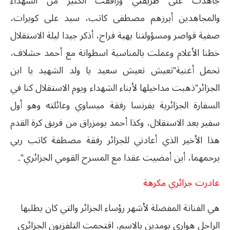
جاهدت على طريقتي ورافقت الكثير من الشهداء
والمجاهدين أبرزهم مصطفى كاتب، سيد على كويرات،
صفية قواصر ومسؤولتنا بهية فراح، أذكر جيدا ليلة الاستقلال
خطنا الأعلام وعملت بالمناسبة اسطوانة مع أحمد حشلاف،
تحمل أغنية”تعيش تعيش سعيد يا ولد الشهيد يا ابن
الجزائر”ذهبت مداخيلها لأبناء الشهداء ويوم الاستقلال كنا في
السفارة الجزائرية بفرنسا رفقة ميساوي وعائلته وهو أول
سفير بعد الاستقلال، وكذا أحمد بومزراق من فريق كرة القدم
هذا الأخير الذي أعادني للجزائر رفقة مصطفة كاتب ربي
يرحمهما، أين أمضيت عقدا مع المسرح القومي الجزائري”.
غادرت جزائري مكرهة
هي الفنانة المفضلة لأشهر رؤساء الجزائر والتي كان يطلبها
الراحل هواري بومدين بالاسم، اقتحمت التلفزيون الجزائري