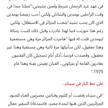
في عهد عبد الرحمان شريط ولمين بشيشي:”عملنا جيدا في
وقت الراحلين بومدين والشاذلي ولكني أحب زعيمنا بومدين
الذي كان يحب نشيد”شعب الجزائر في الاستقلال، ولكني
رغم هذا حوربت فنيا لهذا غادرت وقبل ذلك كتبت رسالة
لبومدين قلت له فيها “هاجرت الجزائر مرة وهي مستعمرة
وهذا معقول، لكن سأتركها مرة ثانية وهي مستقرة وهذا غير
معقول، وقصدت فرنسا..أذكر أيام تسجيلي كان التقنيون
يغادرون القاعة أو يتركوني.. الفنان يعيش بفنه وهذا عام
1975.”
على خط النار في سيناء..
“في سيناء رفضت أم كلثوم وفنانين مصريين الغناء للجنود
الجزائريين الذين هبوا لنجدة مصر، فاستدعانا السفير جمال