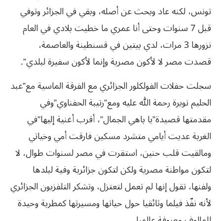
تونس، لكنه عاد وبحث عن أصله، وبقي في الجزائر وتوفي
قبل 7 سنوات وحتى أنا عمري ما خطيت بلادي في العام
نزورها 3 مرات، لدي بيتين في قسنطينة والعاصمة،
قصدت مصر لا لأكون مصرية وإنما لأكون سفيرة لبلدي”.
سجلت حفلات الفولكلور الجزائري مع الفرقة الماسية مع”عبد
الحليم نويرة رحمة الله عليه ومع”رتيبة الحفناوي”وفي
مقدمتها قصيدة”يا باهي الجمال”، أقرب أغنية إليها”في
الغربة عديت أيامي متشرد مسكين فارقت أمي وخياتي
ومالقيت قلب حنين، استقرت في مصر لسنوات طوال، لا
لتكون مواطنة مصرية ولكن لتكون جزائرية وفية لبلدها
ولفنها، تقول إنها لم تعمل لتعتزل، وتشكر التلفزيون الجزائري
لأنه نفّذ فيلما وثائقيا حول حياتها ومسيرتها كمطربة وحيدة
للمالوف معروفة عالميا.