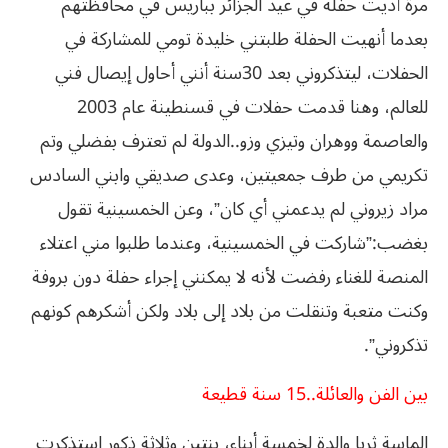
مرة أديت حفلة في عيد الجزائر بباريس في محافظتهم
بعدما أنهيت الحفلة طلبتني خليدة تومي للمشاركة في
الحفلات، ليتذكروني بعد 30سنة أنني أحاول إيصال فني
للعالم، وهنا قدمت حفلات في قسنطينة عام 2003
والعاصمة ووهران وتيزي وزو..الدولة لم تعترف بفضلي وتم
تكريمي من طرف جمعيتين، وعدى صديقي وابني السادس
مراد زيروني لم يدعمني أي كان”، وعن الخمسينية تقول
بغضب:”شاركت في الخمسينية، وعندما طلبوا مني اعتلاء
المنصة للغناء رفضت لأنه لا يمكنني إجراء حفلة دون بروفة
وكنت متعبة وتنقلت من بلاد إلى بلاد ولكن أشكرهم كونهم
تذكروني”.
بين الفن والعائلة..15 سنة قطيعة
الماسة ثريا والدة لخمسة أبناء، بنتين وثلاثة ذكور استذكرت