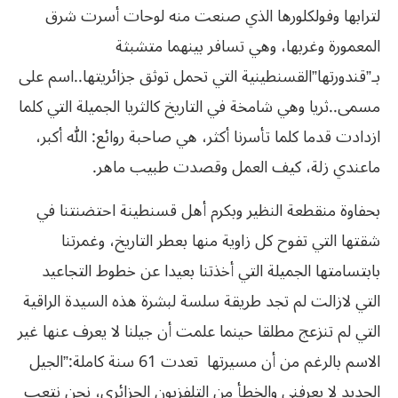
لترابها وفولكلورها الذي صنعت منه لوحات أسرت شرق
المعمورة وغربها، وهي تسافر بينهما متشبثة
بـ”قندورتها”القسنطينية التي تحمل توثق جزائريتها..اسم على
مسمى..ثريا وهي شامخة في التاريخ كالثريا الجميلة التي كلما
ازدادت قدما كلما تأسرنا أكثر، هي صاحبة روائع: الله أكبر،
ماعندي زلة، كيف العمل وقصدت طبيب ماهر.
بحفاوة منقطعة النظير وبكرم أهل قسنطينة احتضنتنا في
شقتها التي تفوح كل زاوية منها بعطر التاريخ، وغمرتنا
بابتسامتها الجميلة التي أخذتنا بعيدا عن خطوط التجاعيد
التي لازالت لم تجد طريقة سلسة لبشرة هذه السيدة الراقية
التي لم تنزعج مطلقا حينما علمت أن جيلنا لا يعرف عنها غير
الاسم بالرغم من أن مسيرتها تعدت 61 سنة كاملة:”الجيل
الجديد لا يعرفني والخطأ من التلفزيون الجزائري، نحن نتعب