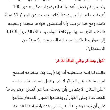
ونسجل ثم نحمل أعمالنا له ليعرضها، ممكن عندي 100
أغنية تجهلونها، ليس عندنا أعلام، تغيبت عن الجزائر 30 سنة
كاملة ومع هذا فرحت وأنا أستنشق هواءها مجددا وسعيدة
بالتطور الذي مسها من كافة النواحي، هناك الكثيرين انتقلوا
إلى جوار ربنا ولكن الحمد لله اليوم بعد 51 سنة من
الاستقلال”.
“كول وساخر وخلي الدالة للآخر”
قالت لنا ابنة قسنطينة أنه إذا رأيت بلاد متقدمة استمع
لموسيقاها، وفي الجزائر لا شيء عمل ضجة منذ سنوات،
“على الفنان ألا يتهاون وأن يبحث عما هو أفضل، وهو بحاجة
للمساعدة وعلى الكبار أن يفسحوا المجال للصغار ليتألقوا
على أن يرشدوهم، فأنا في سني هذه راضية عما قدمته