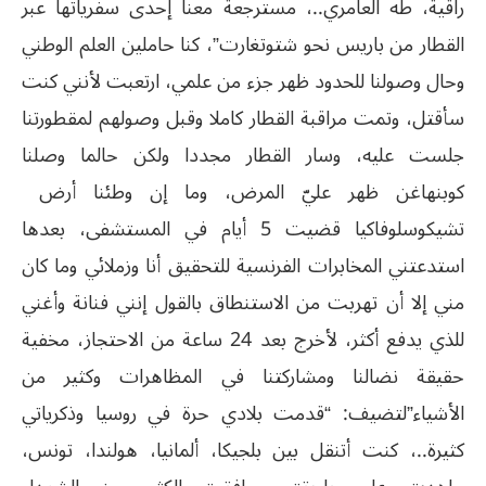
راقية، طه العامري..، مسترجعة معنا إحدى سفرياتها عبر
القطار من باريس نحو شتوتغارت”، كنا حاملين العلم الوطني
وحال وصولنا للحدود ظهر جزء من علمي، ارتعبت لأنني كنت
سأقتل، وتمت مراقبة القطار كاملا وقبل وصولهم لمقطورتنا
جلست عليه، وسار القطار مجددا ولكن حالما وصلنا
كوبنهاغن ظهر عليّ المرض، وما إن وطئنا أرض
تشيكوسلوفاكيا قضيت 5 أيام في المستشفى، بعدها
استدعتني المخابرات الفرنسية للتحقيق أنا وزملائي وما كان
مني إلا أن تهربت من الاستنطاق بالقول إنني فنانة وأغني
للذي يدفع أكثر، لأخرج بعد 24 ساعة من الاحتجاز، مخفية
حقيقة نضالنا ومشاركتنا في المظاهرات وكثير من
الأشياء”لتضيف: “قدمت بلادي حرة في روسيا وذكرياتي
كثيرة..، كنت أتنقل بين بلجيكا، ألمانيا، هولندا، تونس،