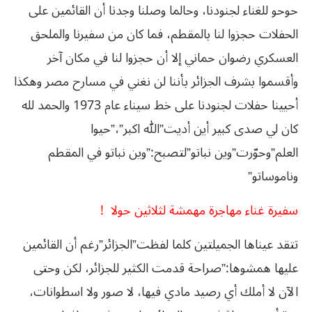
حوحو للغناء لجنودنا، وحالما وصلنا وجدنا أن القائمين على
الحفلات حجزوا لنا بالمقطم، فما كان من سفيرنا والملحق
العسكري رضوان حماني إلا أن حجزوا لنا في مكان آخر
وأقسموا بشرف الجزائر بأننا لن نغني في مسارح مصر وهكذا
أحيينا حفلات لجنودنا على خط سيناء عام 1973 والحمد لله
كان لي صدى كبير أين أديت”
الله اكبر”،”حيوا
العلم”وحوّرت”وين نباتو”لتصبح:”
وين نباتو في المقطم
وناموساتو”
سفيرة غناء مهاجرة مهمشة لثلاثين حولا
!
تتقد عيناها الجميلتين كلما لفظت”الجزائر”رغم أن القائمين
عليها همشوها:”صراحة قدمت الكثير للجزائر، لكن وحتى
الآن لا أملك أي رصيد مادي فيها، لا صور ولا اسطوانات،