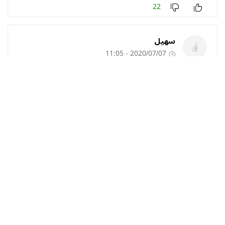
22
سهيل
2020/07/07 - 11:05
ماذا عن بلديات أخري موبوءة ,,,,,,
1
الجزائر
العالم
اقتصاد
رياضة
الرأي
جواهر
منوعات
إنفوجرافيك
الشروق News
الشروق TV
الشروق العربي