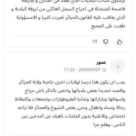
برشاوي لكتاب البلديات الذي يعقد في المنازل و بجريمة
فاضحة المتمثلة في اخراج السجل العائلي من اروقة البلدية و
الذي يعاقب عليه القانون،الجزائر تغيرت كثيرا و الامسؤولية
طغت على الجميع
10
عمور
2020/07/07 - 11:22
يجب ان يكون هذا درسا لولايات اخرى خاصة ولاية الجزائر
واقصد تحديدا بعض بلدياتها واخص بالذكر باش جراح
واسواقها وبازاراتها وتجارة الطروطوارات وتجمعات واكتظاظ
رجالا ونساء واطفال وحتى بعض الشيوخ والعجائز فلا تباعد
اجتماعي والاغلبية بدون كمامات ناهيك عن التدخين بين
الناس ..وهلم جرا