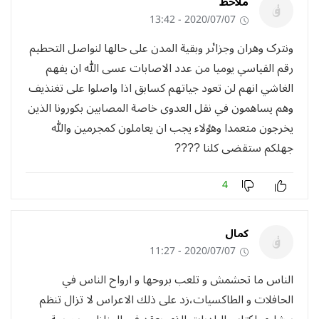
ملاحظ
2020/07/07 - 13:42
ونترک وهران وجزاٸر وبقية المدن علی حالها لنواصل التحطيم
رقم القياسي يوميا من عدد الاصابات عسی الله ان يفهم
الغاشي انهم لن تعود جياتهم کسابق اذا واصلوا علی تغنذيف
وهم يساهمون في نقل العدوی خاصة المصابين بکورونا الذين
يخرجون متعمدا وهٶلاء يجب ان يعاملون کمجرمين والله
جهلکم ستقضی کلنا ????
4
كمال
2020/07/07 - 11:27
الناس ما تحشمش و تلعب بروحها و ارواح الناس في
الحافلات و الطاكسيات،زد على ذلك الاعراس لا تزال تنظم