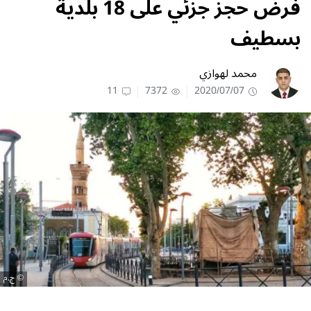
فرض حجز جزئي على 18 بلدية
بسطيف
محمد لهوازي
11
7372
2020/07/07
ح.م