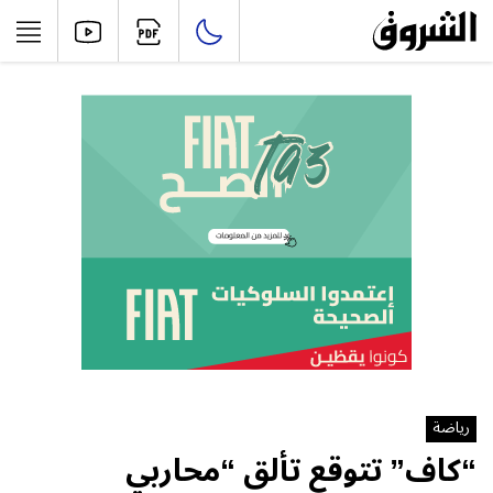
رياضة
“كاف” تتوقع تألق “محاربي