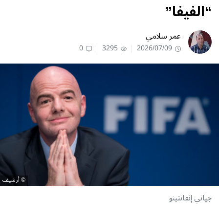
“الفيفا”
عمر سلامي
0
3295
2026/07/09
أرشيف
جياني إنفانتينو