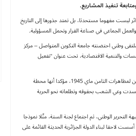
تابعة تنفيذ المشاريع.
ئر ليست مفهوما مستحدثا، بل تمتد جذورها إلى التاريخ
العمل الجماعي في صناعة القرار وتحمل المسؤولية.
ملتقى وطني احتضنته جامعة التكوين المتواصل – مركز
ؤسسات والتنمية الاقتصادية، تحت عنوان “تفعيل
واستحضر جعفري في كلمته الذكرى الحادية والثمانين لمظاهرات الثامن ماي 1945، مؤكدا أنها محطة
 جسدت وعي الشعب بحقوقه وتطلعاته نحو الحرية
ة التحرير الوطني، ثم اجتماع لجنة الستة، مثّلا نموذجا
أسست لاحقا لبناء الدولة الجزائرية الحديثة القائمة على