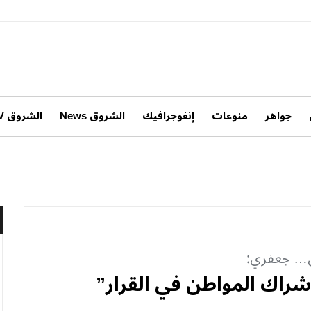
جواهر
منوعات
إنفوجرافيك
الشروق News
الشروق TV
صل… جعفري:
إشراك المواطن في القرار”