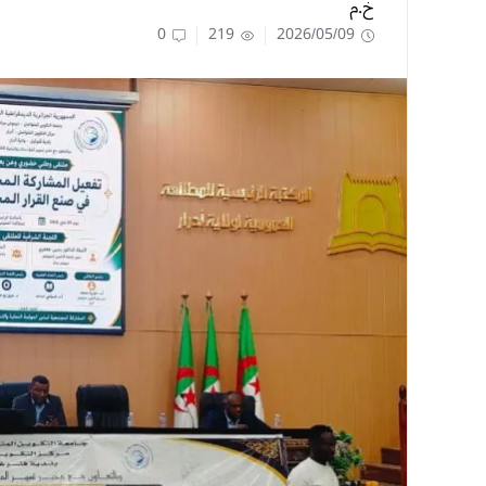
خ.م
0
219
2026/05/09