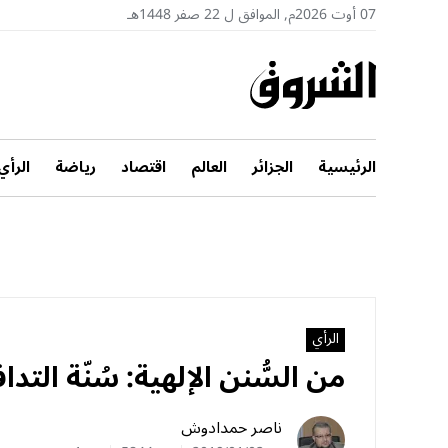
07 أوت 2026م, الموافق ل 22 صفر 1448هـ
الرئيسية
الجزائر
العالم
اقتصاد
رياضة
الرأي
الرأي
من السُّنن الإلهية: سُنّة التدا
ناصر حمدادوش