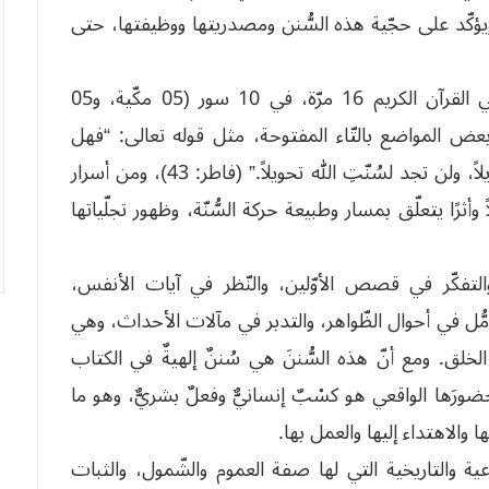
يؤكّد على حجّية هذه السُّنن ومصدريتها ووظيفتها، حتى
لقد وردت لفظة “السُّنّة” باشتقاقاتها المختلفة في القرآن الكريم 16 مرّة، في 10 سور (05 مكّية، و05
 بعض المواضع بالتّاء المفتوحة، مثل قوله تعالى: “فهل
ينظرون إلاّ سُنّتَ الأوّلين، ولن تجد لسُنّتِ الله تبديلاً، ولن تجد لسُنّتِ الله تحويلاً.” (فاطر: 43)، ومن أسرار
أثرًا يتعلّق بمسار وطبيعة حركة السُّنّة، وظهور تجلّياتها
والتفكّر في قصص الأوّلين، والنّظر في آيات الأنفس،
أمُّل في أحوال الظّواهر، والتدبر في مآلات الأحداث، وهي
لخلق. ومع أنّ هذه السُّننَ هي سُننٌ إلهيةٌ في الكتاب
حضورَها الواقعي هو كسْبٌ إنسانيٌّ وفعلٌ بشريٌّ، وهو ما
الاهتداء إليها والعمل بها.
اعية والتاريخية التي لها صفة العموم والشّمول، والثبات