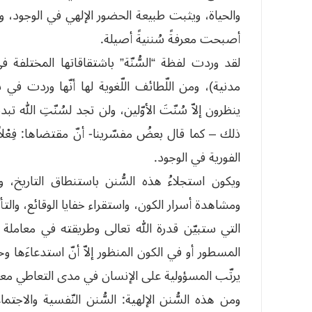
والحياة، ويثبت طبيعة الحضور الإلهي في الوجود، و
أصبحت معرفةً سُننيةً أصيلة.
مدنية)، ومن اللّطائف اللّغوية لها أنّها وردت في
ذلك – كما قال بعضُ مفسّرينا- أنّ مقتضاها: فِعْلاً و
الفورية في الوجود.
ويكون استجلاءُ هذه السُّنن باستنطاق التاريخ، 
ومشاهدة أسرار الكون، واستقراء خفايا الوقائع، والت
التي ستبيّن قدرة الله تعالى وطريقته في معاملة ا
المسطور أو في الكون المنظور إلاّ أنّ استدعاءَها و
يرتّب المسؤولية على الإنسان في مدى التعاطي معها و
ومن هذه السُّنن الإلهية: السُّنن النّفسية والاجتم