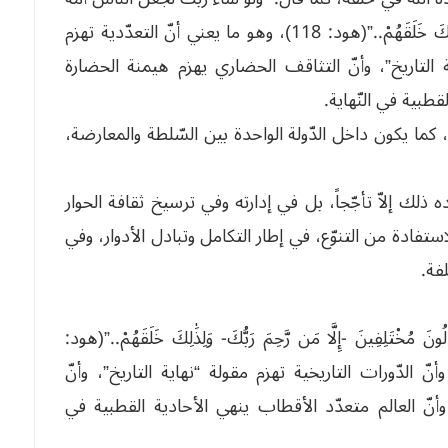
وَاحِدَةً، وَلَا يَزَالُونَ مُخْتَلِفِينَ -إِلَّا مَن رَّحِمَ رَبُّكَ- وَلِذَٰلِكَ خَلَقَهُمْ..”(هود: 118)، وهو ما يعني أنّ التعدّدية تهزم
اية التاريخ”، وأنّ التثاقف الحضاري يهزم هيمنة الحضارة
قطبية في النّهاية.
 كما يكون داخل الدّولة الواحدة بين السّلطة والمعارضة،
ذلك إلاّ تأجّجاً، بل في إدارته وفي ترسيخ ثقافة الحوار
ستفادة من التنوّع، في إطار التكامل وتبادل الأدوار، وفي
فة.
الُونَ مُخْتَلِفِينَ -إِلَّا مَن رَّحِمَ رَبُّكَ- وَلِذَٰلِكَ خَلَقَهُمْ..”(هود:
وأنّ الدّورات التاريخية تهزم مقولة “نهاية التاريخ”، وأنّ
نّ العالم متعدّد الأقطاب ينهي الأحادية القطبية في