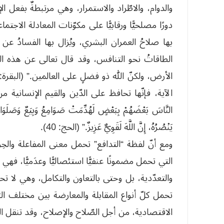
والدوام، والاطّراد والاستمرار، وهي مرتبطةٌ بفعل ال
دورًا مصلحيًّا ورقابيًّا على مكوّنات المعادلة الاجتم
بها صلاحُ العمران البشري، ويُزال بها الفسادُ عن ا
الطاقاتُ نحو التنافس، وقد قال تعالى عن هذه الس
الآية، فإنّها تحافظ على الدّين والقيم الإنسانية من الان
النَّاسَ بَعْضَهُمْ بِبَعْضٍ لَهُدِّمَتْ صَوَامِعُ وَبِيَعٌ وَصَلَوَاتٌ و
يَنْصُرُهُ، إِنَّ اللَّهَ لَقَوِيٌّ عَزِيزٌ.” (الحج: 40).
ومع أنّ لفظة “التدافع” تحمل معنى المفاعلة والحِراك
التي تحمل مضمونًا عنفيًّا استئصاليًّا وعدَميًّا، فهي 
والتعدّدية، بل وحتى بالتعاون والتكامل، وهي لا تحم
تحمل كلّ أنواع المقابلة والمعارضة بين مختلف الثنا
الاقتصادية، من أجل الصّلاح والإصلاح، وقد تنقل الخ