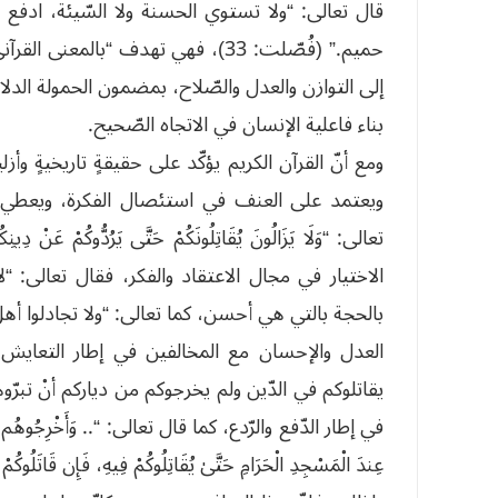
قال تعالى: “ولا تستوي الحسنة ولا السّيئة، ادفع ب
حميم.” (فُصّلت: 33)، فهي تهدف “با
إلى التوازن والعدل والصّلاح، بمضمون الحمولة الدلال
بناء فاعلية الإنسان في الاتجاه الصّحيح.
ومع أنّ القرآن الكريم يؤكّد على حقيقةٍ تاريخيةٍ وأزل
ويعتمد على العنف في استئصال الفكرة، ويعطي للتد
العدل والإحسان مع المخالفين في إطار التعايش ال
في إطار الدّفع والرّدع، كما قال تعالى: “.. وَأَخْرِجُوهُم مِّنْ حَيْث
عِندَ الْمَسْجِدِ الْحَرَامِ حَتَّىٰ يُقَاتِلُوكُمْ فِيهِ، فَإِن قَاتَلُوكُمْ ف