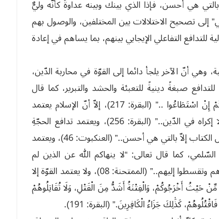
التي هي أحسن، فإذا الذي بينك وبينه عداوةٌ كأنّه وليٌّ
لمعنى القرآني” إلى تصحيح الاختلالات بين المختلفين، والوصول بهم
ية للتدافع التفاعلي الإيجابي بينهم، بما يساهم في إعادة
ية، وهي أنّ الآخر يلجأ دائما إلى القوّة في محاربة الدّين،
افع صبغةً دينيةً للتعبئة والحشد والتبرير، كما قال
تعالى: “وَلَا يَزَالُونَ يُقَاتِلُونَكُمْ حَتَّى يَرُدُّوكُمْ عَنْ دِينِكُمْ إِنْ اسْتَطَاعُوا ..” (البقرة: 217)، إلاّ أنّ الإسلام يعتمد
الاختيار في مجال الاعتقاد والفكر، فقال تعالى: “لا إكراه في الدّين..” (البقرة: 256)، ويعتمد تدافع الحجّةِ
بالحجة بالتي هي أحسن، كما تعالى: “ولا تجادلوا أهل الكتاب إلاّ بالتي هي أحسن..” (العنكبوت: 46)، ويعتمد
سّلمي، كما قال تعالى: “لا ينهاكم الله عن الذين لم
يقاتلوكم في الدّين ولم يخرجوكم من دياركم أنْ تبرّوهم وتقسطوا إليهم..” (الممتحنة: 08)، ولا يعتمد القوّة إلا
ُ أَخْرَجُوكُمْ، وَالْفِتْنَةُ أَشَدُّ مِنَ الْقَتْلِ، وَلَا تُقَاتِلُوهُمْ
َاقْتُلُوهُمْ، كَذَٰلِكَ جَزَاءُ الْكَافِرِينَ.” (البقرة: 191).