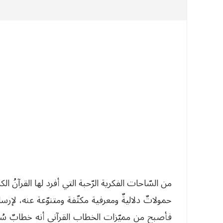
من السّاحات الفكرية الرّحبة التي أفرد لها القرآنُ ا
حمولاتٌ دلاليةٌ ومعرفية مكثّفة ومتنوّعة عنه، لإرس
فأصبح من مميّزات الخطاب القرآني أنه خطابٌ سُننيّ