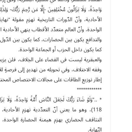
الأحادية، وأنّ الدّورات التاريخية تهزم مقولة “نه
الواحدة، وأنّ العالم متعدّد الأقطاب ينهي الأحادية ال
والتدافع يكون بين الحضارات، كما يكون بين الدّول،
كما يكون داخل الحزب أو الجماعة الواحدة.
والعبقرية ليست في القضاء على الخِلاف، فلن يزيده 
وفقه الاختلاف، وفي تحويله من تهديدٍ إلى فرصةٍ للا
إطار توزيع الطاقات على مجالات الاختصاص المختل
************
* ..”وَلَوْ شَاءَ رَبُّكَ لَجَعَلَ النَّاسَ أُمَّةً وَاحِدَةً، وَلَا يَزَ
118)، وهو ما يعني أنّ التعدّدية تهزم الأحادية، 
التثاقف الحضاري يهزم هيمنة الحضارة الواحدة، وأ
النّهاية.