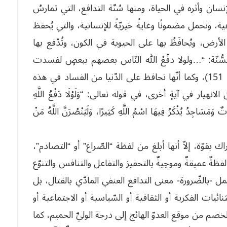
إنسان وأثره في الحياة، ومنها سُنّة التدافع، التي تمارسُ
اعية، وتحمل مضمونًا وغايةً خيريّةً للإنسانية، والتي يُحفظ
لأرض، ويُحافَظُ بها على الحيوية في الكون، وتُدْفع بها
ُّنّة: “…ولولا دفْعُ الله النّاس بعضهم ببعضٍ لفسدت
الأرض، ولكنّ الله ذو فضلٍ على العالمين.” (البقرة: 151)، وكما أنّها تحافظ على الدّنيا من الفساد في هذه
هيار في آيةٍ أخرى، في قوله تعالى: “وَلَوْلَا دَفْعُ اللَّهِ
َمَسَاجِدُ يُذْكَرُ فِيهَا اسْمُ اللَّهِ كَثِيرًا، وَلَيَنْصُرَنَّ اللَّهُ مَنْ
 بقوّة، إلاّ أنها أبلغ من لفظة “الصّراع” أو “التصادم”،
لفظةٌ عميقةٌ وموحِيةٌ بالتحفيز والتفاعل والتنافس والتنوّع
ل -بالضّرورة- معنى التدافع العنفي المادّي بالقتال، بل
ئيات الفكرية أو الثقافية أو السّياسية أو الاجتماعية أو
صم من موقع العدوّ الهائج إلى درجة الوليِّ الحميم، كما