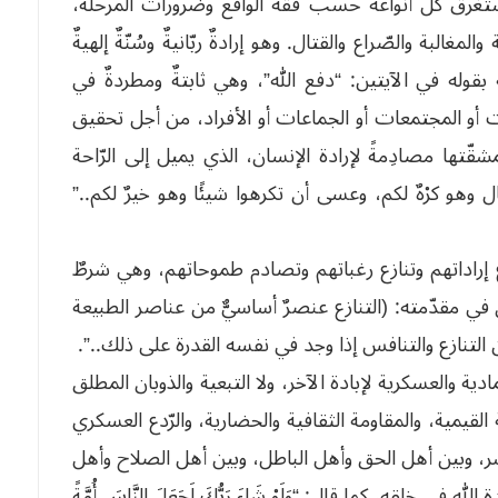
ستغرق كلّ أنواعه حسب فقه الواقع وضرورات المرحلة،
غالبة والصّراع والقتال. وهو إرادةٌ ربّانيةٌ وسُنّةٌ إلهيةٌ
 بقوله في الآيتين: “دفع الله”، وهي ثابتةٌ ومطردةٌ في
فات أو المجتمعات أو الجماعات أو الأفراد، من أجل تحقيق
قّتها مصادِمةً لإرادة الإنسان، الذي يميل إلى الرّاحة
ل وهو كرْهٌ لكم، وعسى أن تكرهوا شيئًا وهو خيرٌ لكم..”
وّع إراداتهم وتنازع رغباتهم وتصادم طموحاتهم، وهي شرطٌ
ن في مقدّمته: (التنازع عنصرٌ أساسيٌّ من عناصر الطبيعة
عن التنازع والتنافس إذا وجد في نفسه القدرة على ذلك..”.
ادية والعسكرية لإبادة الآخر، ولا التبعية والذوبان المطلق
 القيمية، والمقاومة الثقافية والحضارية، والرّدع العسكري
لشر، وبين أهل الحق وأهل الباطل، وبين أهل الصلاح وأهل
 خلقه، كما قال: “وَلَوْ شَاءَ رَبُّكَ لَجَعَلَ النَّاسَ أُمَّةً