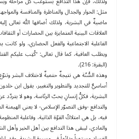
ولذلك، فإنّ هذا التدافع يستوعب كلّ مراحله وي
مثل: الحوار والجدال والمناظرة والمنافسة والمواجهة والم
ماضيةٌ في البشرية، ولذلك أضافها الله تعالى إليه
العلاقات البينية المتمايزة بين الحضارات أو الثقا
الفاعلية الاجتماعية والفعل الحضاري، ولو كانت بمش
ويطلب العافية، كما قال تعالى: “كُتِب عليكم القتا
(البقرة: 216).
وهذه السُّنّة هي نتيجةٌ حتميةٌ لاختلاف البشر وتن
أساسيٌّ للتجديد والتطوير والتغيير، يقول ابن خلدو
البشرية، فكلُّ إنسانٍ يحبّ الرئاسة، وهو لا يتردّد 
والتدافع -وفق التصوّر الإسلامي- لا يعني الهيمنة الم
فيه، بل هي امتلاكُ القوّة الذاتية، وفاعلية المنظومة
والمادي، ليبقى هذا التدافع بين أهل الخير وأهل ا
الفساد مستمراً ودائماً في مسيرة البشرية، وفق إرادة الله في