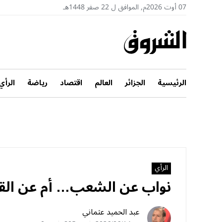
07 أوت 2026م, الموافق ل 22 صفر 1448هـ
الرئيسية
الجزائر
العالم
اقتصاد
رياضة
الرأي
الرأي
نواب عن الشعب… أم عن القب
عبد الحميد عثماني