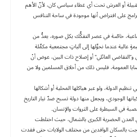
قبيلة أو العرش تحت أي غطاء سياسي كان، لأنّ الأهم
لبرامج على افتراض أنها موجودة في ساحة التنافس
ماعية، خاصّة في عصر التفكُّك بكل صوره، يعدُّ من
الية عندما نحوِّلها إلى آلياتٍ مجتمعية مكمِّلة
”التقاضي العائلي” أو إصلاح ذات البين، عوض أنْ
 بقضايا العمومة، فليس ذلك من أخلاق المسلمين ولا من
ي تنظيم الدولة، ولو عبر هياكلها المحلية أو أشكالها
كيانها الوجودي، ويجعل منها دولة تسبح ضدّ تيار التاريخ
صبة في السيطرة على الثروات والإنسان.
ي المدن الحضرية الكبرى بالشمال، حيث اختلطت
تزجت بالسكان الوافدين من مختلف الولايات حتى فقدت