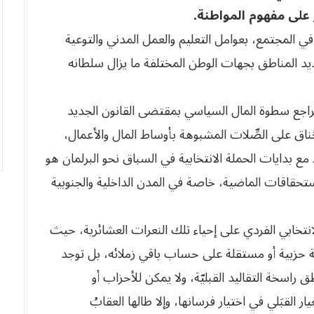
على مفهوم المواطنة.
ي المجتمع، بعوامل التعليم والعمل المدني والتوعية
ي عديد المناطق بجهات الوطن المختلفة ما يزال سلطانه
محطة 02 جويلية المقبل لتراجع سطوة المال السياسي بمقتضى القانون الجديد
ناق على الصِّلات المشبوهة بأوساط المال والأعمال،
ظ مع بدايات الحملة الانتخابية في السباق نحو البرلمان هو
لاستحقاقات الماضية، خاصة في المدن الداخلية والجنوبية
نتخابي الفردي على إحياء تلك النعرات العشائرية، حيث
ئمة حزبية أو مستقلة على حساب باقي زملائه، بل توجد
راسخة التقاليد القبليّة، ولا يمكن للأحزاب أو
 القبَلي في اختيار فرسانها، وإلا طالها العقابُ