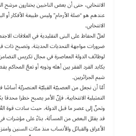
الانتخابي، حتى أن بعض الناخبين يختارون مرشح ال
عندهم هو “صلة الأرحام” وليس طبيعة الأفكار أو ا
الانتخابي.
لعلّ الحفاظ على البنى التقليدية في العلاقات الاجت
ضرورات مواجهة التحديات الحديثة، وتصبح ذات قيمةٍ ع
لوظائف الدولة المعاصرة في مجال تكريس التضامن و
يكابد الفرد الفقر بين أهله وذويه أو تعجّ المحاكم
شيم الجزائريين.
أمّا أن نجعل من العصبيّة القبليّة العنصريّة أساسًا ف
التمثيلية الانتخابية، فإنّ الأمر يصبح خطرا محدقا ب
وتحنّ إلى عصر ما قبل الدولة، حيث سادت قوة العُ
قد يقلل البعض من المسألة، بناءً على مؤشرات ف
الأعراق والقبائل والأنساب منذ مئات السنين وام