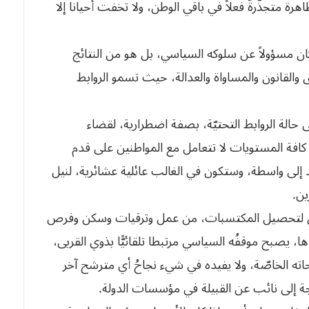
 الظاهرة متجذّرةٌ فعلاً في باقي الوطن، ولا تخفت أحيانا إلا
 كان مسؤولاً عن سلوكه السياسي، بل هو من النتائج
والقانون والمساواة والعدالة، حيث تسمو الروابط
حالة الروابط التحتيّة، بصفة اضطرارية، لقضاء
 كافة المستويات لا تتعامل مع المواطنين على قدم
فرد إلى واسطة، وستكون في الغالب عائلية عشائرية، لنيل
ين.
واطن لتحصيل المكتسبات، من عمل وترقيات وسكن وفرص
ا، يصبح موقفُه السياسي مرتبطا تلقائيًّا بذوي القربى،
ه الخاصّة، ولا يفيده في شيء نجاحُ أي مترشح آخر
ة إلى نائب عن القبيلة في مؤسسات الدولة.