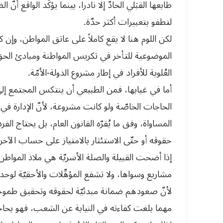
طابعها القبَلي الحادّ إلا نادرا، بينما يؤكِّد الواقع أنّ
لتطفو بتعبيرات أكثر حدّة.
لكن اللوم هنا لا يقع كاملاً على عاتق المواطن، وإن
الموضوعية للتأخر في تكريس المواطنة ومبادئ الحق 
العُلوية للأفراد في إطار مشروع الدولة-الأمّة.
أما في غيابها، فمن الطبيعي أن ينتكس المجتمع إلى 
الحاجات الخاصّة ولو كانت مشروعة، لأنّ الإدارة في
المساواة، وفق ما يُقرّه القانون العام، بل يحتاج ال
حقوقه أو حتّى الاستئثار بالامتياز على حساب الآخر
إذا أضحت القبيلة والصلة الأسريّة هي ملاذ الم
مشاريع وسواها، ولا تشفع المؤهِّلات والأحقيّة لوحده
لأنّ صعودهم ضمانة مبدئيّة لحقوقه وتحقيق طموحات
مهما بلغت كفاءته في النيابة عن الشعب، فهو بحاج