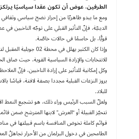
الطرفين، عوض أن تكون عقدا سياسيّا يرتكز 
ومع ما يبدو ظاهريّا من إحراز نضج سياسي وثقافي ف
الدينيّة، فإنّ التأثير القبلي على توجّه الناخبين ف
قويًّا، بل حاسمًا في حالات خاصّة.
وإذا كان الكثير يهلل في 
للانتخابات والإرادة السياسية القوية، حيث ضاق الخ
وكل إمكانية للتأثير على إرادة الناخبين، فإنّ الملاح
بروز النزعات القبلية مجددا بصفة لافتة، قياسًا با
للبلاد.
ولعلّ السبب الرئيس وراء ذلك، هو تشجيع النمط الا
تتحيّز القبيلة أو “العرش” لابنها المترشح ضمن قا
قوائم كاملة تخوض المنافسة باسم قبيلتها في مناطق 
الطامحين في دخول البرلمان من الأحرار تجاهلُ المعيار