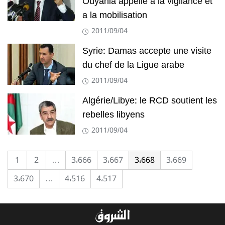
Ouyahia appelle a la vigilance et
a la mobilisation
2011/09/04
Syrie: Damas accepte une visite
du chef de la Ligue arabe
2011/09/04
Algérie/Libye: le RCD soutient les
rebelles libyens
2011/09/04
1
2
…
3٬666
3٬667
3٬668
3٬669
3٬670
…
4٬516
4٬517