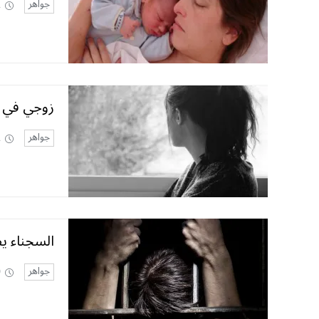
جواهر
2
زوجي في ا
جواهر
2
السجناء يط
جواهر
0