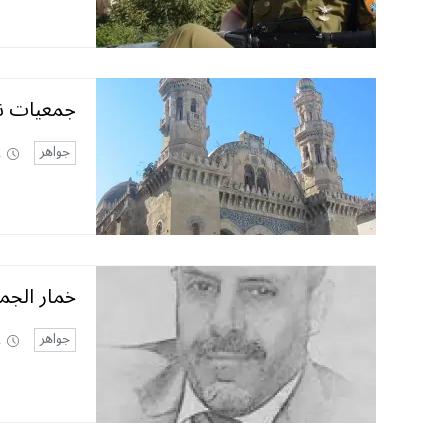
جمعيات ‮‬
جواهر
2
خمار الجم
جواهر
2