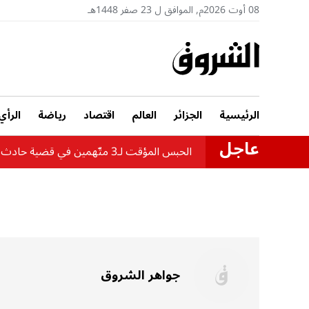
08 أوت 2026م, الموافق ل 23 صفر 1448هـ
الرئيسية
الجزائر
العالم
اقتصاد
رياضة
الرأي
عاجل
الحبس المؤقت لـ3 متّهمين في قضية حادث حافلة بومرداس
جواهر الشروق