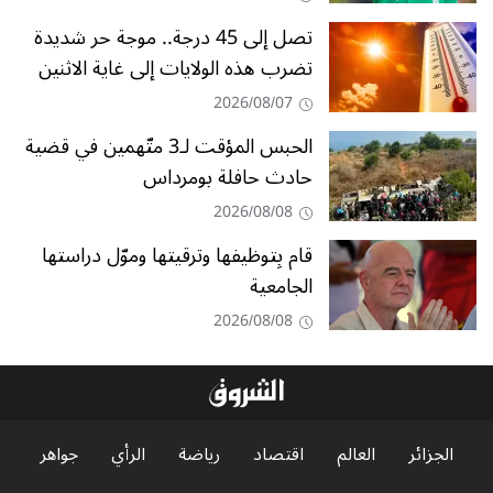
تصل إلى 45 درجة.. موجة حر شديدة
تضرب هذه الولايات إلى غاية الاثنين
2026/08/07
الحبس المؤقت لـ3 متّهمين في قضية
حادث حافلة بومرداس
2026/08/08
قام بِتوظيفها وترقيتها وموّل دراستها
الجامعية
2026/08/08
الجزائر
العالم
اقتصاد
رياضة
الرأي
جواهر