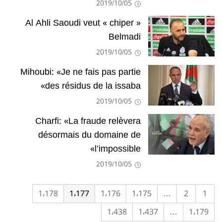
2019/10/05
Al Ahli Saoudi veut « chiper »
Belmadi
2019/10/05
Mihoubi: «Je ne fais pas partie
des résidus de la issaba»
2019/10/05
Charfi: «La fraude relèvera
désormais du domaine de
l’impossible»
2019/10/05
1٬178
1٬177
1٬176
1٬175
…
2
1
1٬438
1٬437
…
1٬179