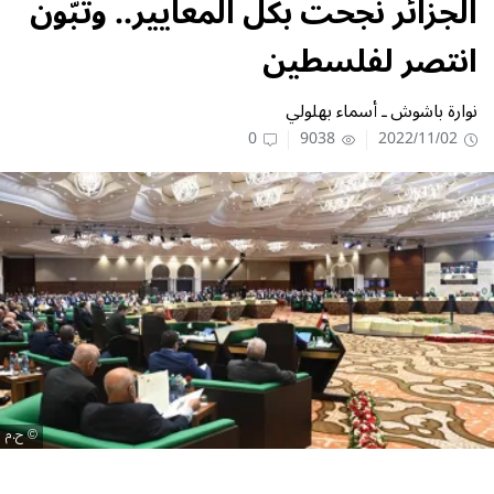
الجزائر نجحت بكل المعايير.. وتبّون
انتصر لفلسطين
نوارة باشوش ـ أسماء بهلولي
0
9038
2022/11/02
ح.م