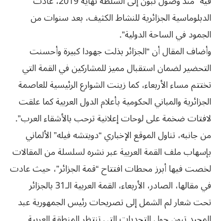
فيه “منذ وصول تبون إلى السلطة نهاية 2019، عادت
الدبلوماسية الجزائرية للنشاط الكثيف، بعد سنوات من
الجمود في الساحة الدولية”.
وأضاف المقال أن “الجزائر بذلت جهودا كبيرة وأحسنت
التحضير لضمان استقبال مميز للمشاركين في القمة التي
تختتم مساء الأربعاء، كما زينت الشوارع الرئيسية للعاصمة
الجزائرية والمباني الحكومية بأعلام الدول العربية كما علقت
لافتات ضخمة على لوحات إعلانية ترحب بالأشقاء العرب”.
من جانبه، تناول الموقع الإخباري “دويتشه فيله” الألماني
بإسهاب ملف القمة العربية عبر نشره لسلسلة من المقالات
لخصت فيها أبرز محطات افتتاح “قمة الجزائر”، حيث عادت
في مقالها، الصادر، الأربعاء، القمة العربية الـ31 بالجزائر
تحت شعار لم الشمل إلى تصريحات رئيس الجمهورية عبد
المجيد تبون حول التحديات التي تنتظر المنطقة العربية