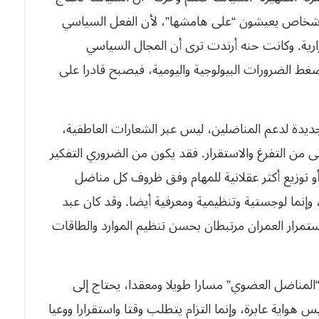
شخاص يعيشون “على هامشها”، لأن الفعل السياسي
رارية. وكانت حنه أرندت ترى أن المجال السياسي
 ضغط الضرورات البيولوجية واليومية، فيصبح قادرا على
 جديدة لدعم المناضلين، ليس عبر الشعارات العاطفية،
ى من التفرغ والاستقرار. فقد يكون من الضروري التفكير
 توزيع أكثر عقلانية للمهام وفق ظروف كل مناضل
وإنما لوجستية وتنظيمية ومعرفية أيضا. وقد كان عبد
ستمرار العمران مرتبطان بحسن تنظيم الموارد والطاقات
المناضل العضوي” مسارا طويلا ومعقدا، يحتاج إلى
واية عابرة، وإنما التزام يتطلب وقتا واستقرارا ووعيا