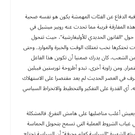
 فيه الدفاع عن الفئات المهمشة يكون هو نفسه ضحية
ذه المفارقة قريبة مما تحدث عنه روبير ميشيل في
حول “القانون الحديدي للأوليغارشية”، حيث تتحول
ت تحتكرها نخب تمتلك الوقت والخبرة والموارد. وحتى
ن الشعب، كان يدرك ضمنيا أن تكوين هذا الفاعل
رار. ومن زاوية أخرى، تبدو أطروحة ثورستين فيبلين
الترف في العصر الحديث لم يعد مقتصرا على الاستهلاك
 أي القدرة على التفكير والتخطيط والانخراط السياسي
ب يعيش أغلب مناضليها على هامش التفرغ. فالمشكلة
 غياب الشروط العملية التي تسمح بتحويل الحماسة
ه الشهيرة “السياسة كعلم وحرفة” أن السياسة تحتاج