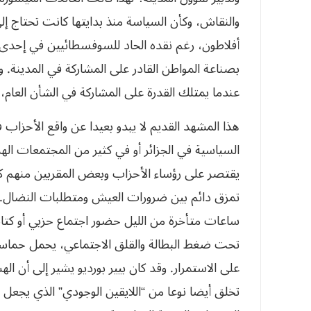
والنقاش، وكأن السياسة منذ بدايتها كانت تحتاج إ
أفلاطون، رغم نقده الحاد للسوفسطائيين في إحدى م
بصناعة المواطن القادر على المشاركة في المدينة. وق
عندما يمتلك القدرة على المشاركة في الشأن العام
هذا المشهد القديم لا يبدو بعيدا عن واقع الأحزاب ف
السياسية في الجزائر أو في كثير من المجتمعات ال
يقتصر على رؤساء الأحزاب وبعض المقربين منهم كا
تمزق دائم بين ضرورات العيش ومتطلبات النضال. فه
ساعات متأخرة من الليل حضور اجتماع حزبي أو ك
تحت ضغط البطالة والقلق الاجتماعي، يحمل حماسة كبي
على الاستمرار. وقد كان بيير بورديو يشير إلى أن ال
تخلق أيضا نوعا من “اللايقين الوجودي” الذي يجعل 