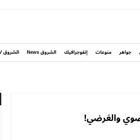
جواهر
منوعات
إنفوجرافيك
الشروق News
الشروق TV
وي والعَرضي!