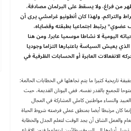
هر من فراغ، ولا يسقط على البرلمان مصادفة،
راط والتراكم. ولهذا كان أنطونيو غرامشي يرى أن
ضوي” يرتبط اجتماعيا بطبقته وقضاياه،
ته اليومية لا نشاطا موسميا عابرا. ومن هنا
ذي يعيش السياسة باعتبارها التزاما وجوديا
كه الانفعالات العابرة أو الحسابات الظرفية في
يقة تاريخية كثيرا ما يتم تجاهلها في الخطابات الحالمة:
توحا للجميع بالقدر نفسه. ففي اليونان القديمة، حيث
العبيد والنساء مواطنين كاملي المشاركة في المجال
وإنما كان مرتبطا أيضا بمنطق عملي فرضته شروط الحياة
م والعمل الشاق أن يجد الوقت لتعلم الجدل والخطابة
ترسل أبناءها إلى السوفسطائيين ليتعلموا فنون الإقناع