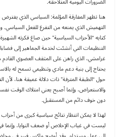
الضرورات اليومية المتلاحقة.
هنا تظهر المفارقة المؤلمة: السياسي الذي يفترض
التهميش الذي يمنعه من التفرغ للفعل السياسي. وه
كتابه “الأحزاب السياسية” حين صاغ فكرته الشهيرة 
التنظيمات التي أنشئت لخدمة الجماهير إلى فضاءا
غرامشي، الذي راهن على المثقف العضوي القادم م
يحتاج إلى بنية دعم مادي وتنظيمي تسمح له بالاستم
حول “الطبقة المترفة” ذات دلالة عميقة هنا، لأن 
والاستعراض، وإنما أصبح يعني امتلاك الوقت نفسه،
دون خوف دائم من المستقبل.
لهذا لا يمكن انتظار نتائج سياسية كبرى من أحزا
ليست في غياب الإخلاص أو ضعف النوايا، وإنما في
إلى عمل مستدام. وقد أوضح ماكس فيبر في محاضرت