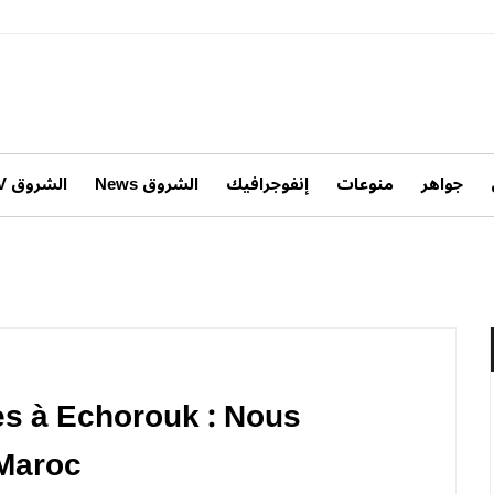
جواهر
منوعات
إنفوجرافيك
الشروق News
الشروق TV
s à Echorouk : Nous
 Maroc