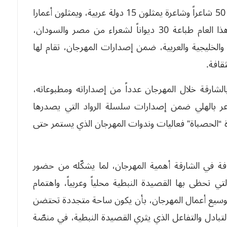
ويسجل المهرجان في طبعته الـ16 مشاركة أكثر من 50 شاعراً وشاعرة يمثلون 15 دولة عربية، ويمثلون أعمارا
متنوعة ومدارس إبداعية متعددة، كما يستكمل هذا العام طباعة 30 ديواناً لشعراء من مصر والسودان،
ة والخليجية والعربية، ضمن إصدارات المهرجان، تقام لها
قافة.
 بالشارقة خلال المهرجان عدداً من إصداراته ومطبوعاته،
عر بالهلي ضمن إصدارات سلسلة الرواد التي يصدرها
شرة “الحصباة” فعاليات وندوات المهرجان الذي يستمر حتى
فة في الشارقة أهمية المهرجان، لما يشكّله من حضور
التي تحظى بها القصيدة النبطية محلياً وعربياً، واهتمام
توسيع أعمال المهرجان، بأن يكون ساحة متجددة تحتضن
 التبادل والتفاعل الذي يثري القصيدة النبطية، في منصّة