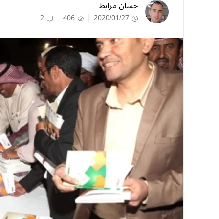
حسان مرابط
2
406
2020/01/27