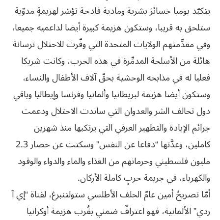
يتكبّد يوميا خسائرَ بشرية ومادية فادحة تؤشر لهزيمةٍ مدوّية
ستلحق به قريبا، وستكون هزيمة كبيرة أيضا لداعميه جميعا،
وفي مقدِّمتهم الولايات المتحدة التي وفّرت للاحتلال ترسانة
هائلة من الأسلحة المدمِّرة في هذه الحرب، وكانت شريكا
فعليا له في مذابحه الوحشية بحقّ آلاف الأطفال والنساء،
وستكون أيضا هزيمة لبريطانيا وألمانيا وفرنسا وإيطاليا وباقي
دول تحالف الشر والعدوان التي ساندت الاحتلال ودعمت
جرائم الإبادة والتطهير العرقي التي يرتكبها منذ شهرين
كاملين، وعدَّتها “دفاعا عن النفس” وسكتت عن حصار 2.3
مليون فلسطيني وحرمانهم من الغذاء والماء والدواء والوقود
والكهرباء، في جريمة حربٍ كاملة الأركان.
أمّا تصريحُ أمين عامّ الحلف الأطلسي ستولتنبرغ، لقناة “إي آ
ردي” الألمانية، فهو اعترافٌ ضمني بقُرب هزيمة أوكرانيا