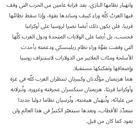
وانهيار نظامها النازي، بعد قرابة عامين من الحرب التي وقف
فيها الغربُ كلّه وراء كييف وساندها بقوة، وإذا سقط نظامُها
قريبا، فلن يكون ذلك أيضا نصرا لروسيا على أوكرانيا
فحسب، بل أيضا على الولايات المتحدة ودول الغرب كلّها
التي وقفت بقوَّة وراء نظام زيلينسكي ودعمته بأحدث
الأسلحة ومئات الملايير من الدولارات لاستنزاف روسيا
وإضعافها وتفكيكها مستقبلا.
هما هزيمتان مؤكّدتان وكبيرتان تنتظران الغرب كلّه في غزة
وأوكرانيا قريبًا، هزيمتان ستكسران عجرفته وغروره، وتُنزلانه
من عليائه، وتُنهيان هيمنته، وتُرسيان نظاما دوليا جديدا
متعدّد الأقطاب، وبعدها سيتغيّر الكثيرُ في هذا العالم ولن
يعود كما كان من قبل.