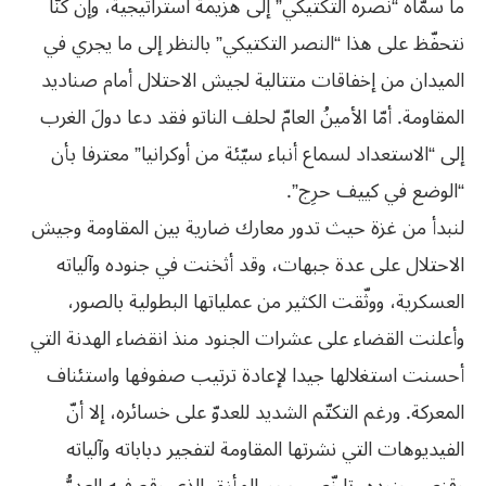
ما سمّاه “نصره التكتيكي” إلى هزيمة استراتيجية، وإن كنّا
نتحفّظ على هذا “النصر التكتيكي” بالنظر إلى ما يجري في
الميدان من إخفاقات متتالية لجيش الاحتلال أمام صناديد
المقاومة. أمّا الأمينُ العامّ لحلف الناتو فقد دعا دولَ الغرب
إلى “الاستعداد لسماع أنباء سيّئة من أوكرانيا” معترفا بأن
“الوضع في كييف حرِج”.
لنبدأ من غزة حيث تدور معارك ضارية بين المقاومة وجيش
الاحتلال على عدة جبهات، وقد أثخنت في جنوده وآلياته
العسكرية، ووثّقت الكثير من عملياتها البطولية بالصور،
وأعلنت القضاء على عشرات الجنود منذ انقضاء الهدنة التي
أحسنت استغلالها جيدا لإعادة ترتيب صفوفها واستئناف
المعركة. ورغم التكتّم الشديد للعدوّ على خسائره، إلا أنّ
الفيديوهات التي نشرتها المقاومة لتفجير دباباته وآلياته