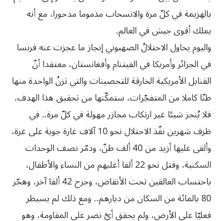
بالهزيمة في كلّ مرة والانسحاب مذموما مدحورا، مع أنه
يملك أقوى جيش في العالم.
واليوم يحاول الاحتلالُ الصهيوني إنجاز ما عجزت عنه فرنسا
في الجزائر وأمريكا في الفيتنام وأفغانستان، معتقدا أنّ
القنابل الأمريكية الخارقة للتحصينات والتي تزنُ الواحدة منها
طنّا كاملا من المتفجّرات، ستمكّنها من تحقيق هذا الهدف،
فلا يُنجز شيئا غير ارتكاب مجازر مهولة في كلّ مرة.. في
ظرف شهرين نفّذ الاحتلال نحو 10 آلاف غارة جوية على غزة،
وألقى عليها أزيد من 40 ألف طنّ، ودمّر نصف الوحدات
السكنية، وقتل نحو 22 ألفا أغلبهم من النساء والأطفال،
باحتساب العالقين تحت الأنقاض، وجرح 42 ألفا آخر، وهجّر
80 بالمائة من السكان من ديارهم.. ومع ذلك لم يسيطر
فعليّا على الأرض، ولم يحقق أيَّ نصر على المقاومة، وهو