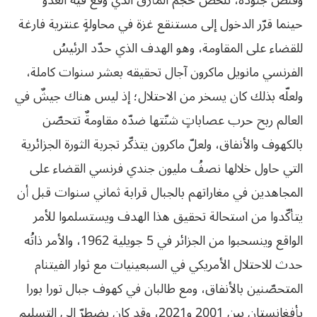
وقنص جنوده، تلخّص حجم المأزق الذي وقع فيه العدوُّ
حينما قرّر الدخول إلى مستنقع غزة في محاولةٍ عنترية فارغة
للقضاء على المقاومة، وهو الهدف الذي حدّد الرئيسُ
الفرنسي مانويل ماكرون آجال تحقيقه بعشر سنوات كاملة،
ولعلّه بذلك كان يسخر من الاحتلال؛ إذ ليس هناك جيشٌ في
العالم ربح حرب عصاباتٍ شنّتها ضدّه مقاومةٌ تتحصّن
بالكهوف والأنفاق، ولعلّ ماكرون يتذكّر تجربة الثورة الجزائرية
التي حاول خلالها نصفُ مليون جندي فرنسي القضاء على
المجاهدين في مغاراتهم بالجبال قرابة ثماني سنوات قبل أن
يتأكّدوا من استحالة تحقيق هذا الهدف ويستسلموا للأمر
الواقع وينسحبوا من الجزائر في 5 جويلية 1962، والأمر ذاتُه
حدث للاحتلال الأمريكي في السبعينيات مع ثوار الفيتنام
المتحصّنين بالأنفاق، ومع طالبان في كهوف جبال تورا بورا
بأفغانستان بين 2001 و2021، وقد كان يضطرّ إلى التسليم