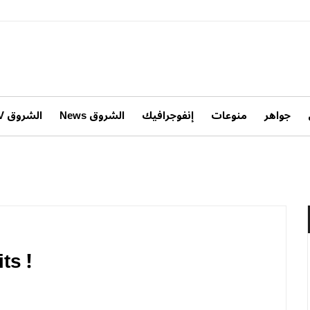
جواهر
منوعات
إنفوجرافيك
الشروق News
الشروق TV
ts !