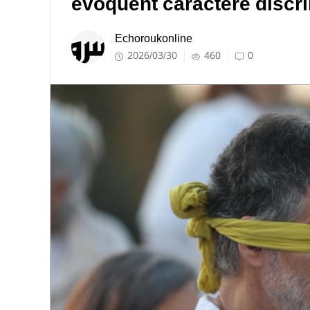
évoquent caractère discri
Echoroukonline
2026/03/30
460
0