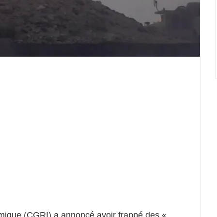
amique (CGRI) a annoncé avoir frappé des «