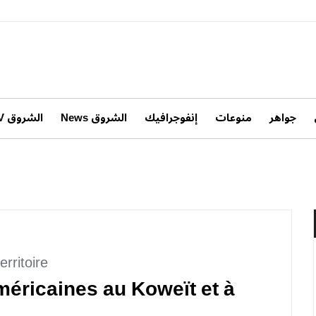
جواهر
منوعات
إنفوجرافيك
الشروق News
الشروق TV
rritoire
méricaines au Koweït et à