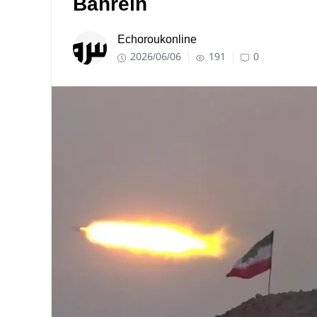
Bahreïn
Echoroukonline
2026/06/06
191
0