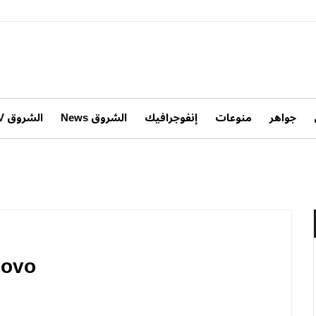
جواهر
منوعات
إنفوجرافيك
الشروق News
الشروق TV
sovo