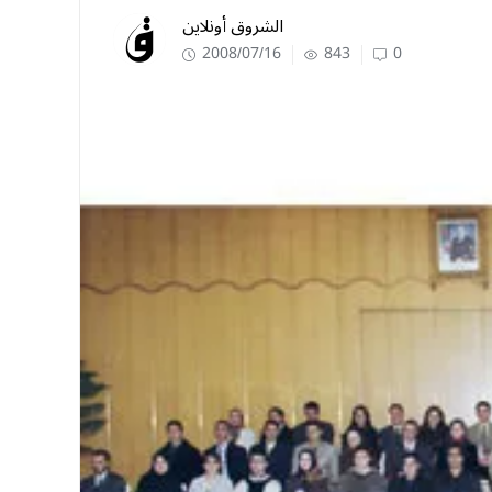
الشروق أونلاين
2008/07/16
843
0