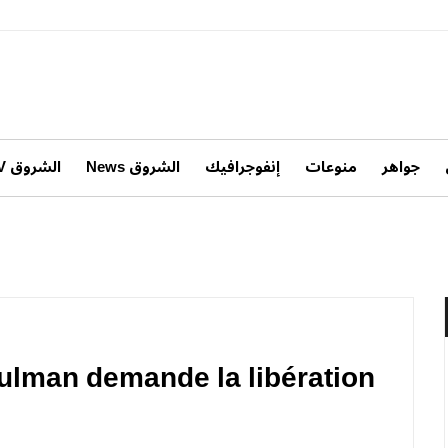
جواهر
منوعات
إنفوجرافيك
الشروق News
الشروق TV
sulman demande la libération