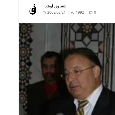
الشروق أونلاين
2008/03/21
1992
0