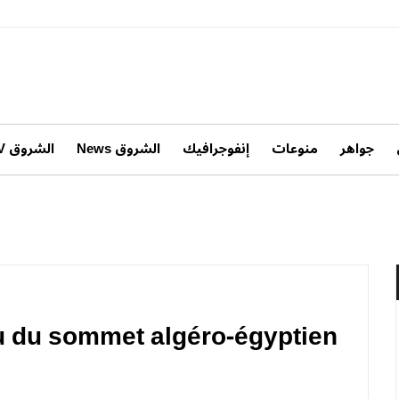
جواهر
منوعات
إنفوجرافيك
الشروق News
الشروق TV
u du sommet algéro-égyptien