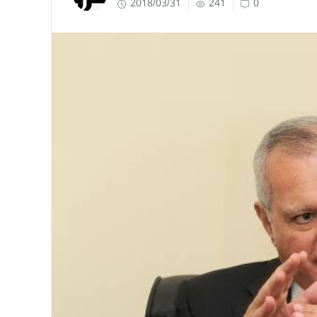
2018/03/31
241
0