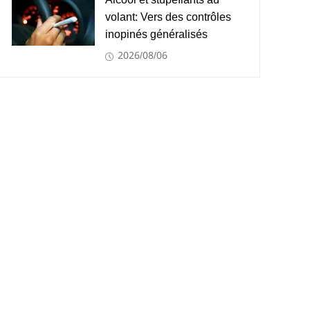
Alcool et stupéfiants au
volant: Vers des contrôles
inopinés généralisés
2026/08/06