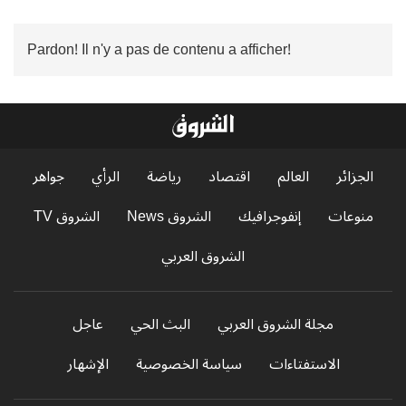
Pardon! Il n'y a pas de contenu a afficher!
الجزائر
العالم
اقتصاد
رياضة
الرأي
جواهر
منوعات
إنفوجرافيك
الشروق News
الشروق TV
الشروق العربي
مجلة الشروق العربي
البث الحي
عاجل
الاستفتاءات
سياسة الخصوصية
الإشهار