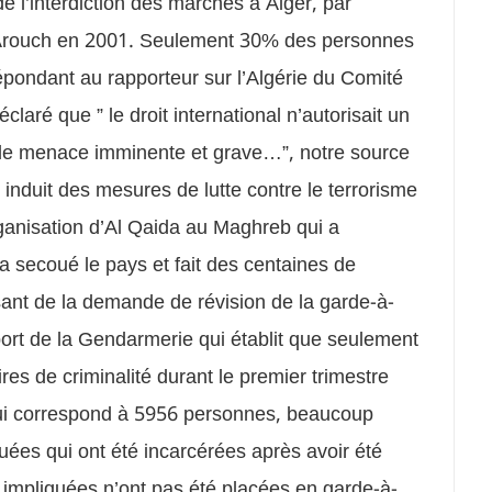
de l’interdiction des marches à Alger, par
 Arouch en 2001. Seulement 30% des personnes
pondant au rapporteur sur l’Algérie du Comité
laré que ” le droit international n’autorisait un
s de menace imminente et grave…”, notre source
e induit des mesures de lutte contre le terrorisme
ganisation d’Al Qaida au Maghreb qui a
 a secoué le pays et fait des centaines de
ssant de la demande de révision de la garde-à-
pport de la Gendarmerie qui établit que seulement
es de criminalité durant le premier trimestre
qui correspond à 5956 personnes, beaucoup
ées qui ont été incarcérées après avoir été
 impliquées n’ont pas été placées en garde-à-