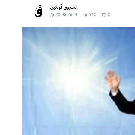
الشروق أونلاين
2008/05/03
510
0