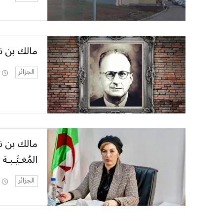
مالك بن نب
الجزائر
مالك بن نب
المُغـيَّـبـة
الجزائر