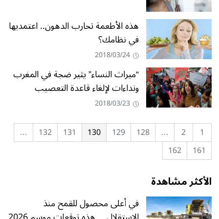
هذه الأطعمة تحارب الدهون.. اعتمديها
في نظامك؟
2018/03/24
“ميراث النساء” يثير ضجة في المغرب
ونداءات لإلغاء قاعدة التعصيب
2018/03/23
…
132
131
130
129
128
…
2
1
162
161
الأكثر مشاهدة
في أعلى محصول للقمح منذ
الاستقلال… هذه توقعات موسم 2026