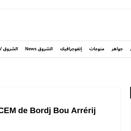
جواهر
منوعات
إنفوجرافيك
الشروق News
الشروق TV
CEM de Bordj Bou Arrérij