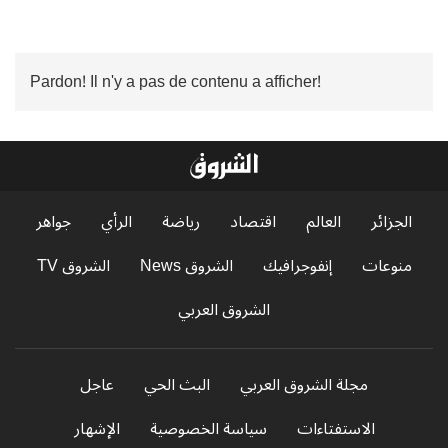
Pardon! Il n'y a pas de contenu a afficher!
الجزائر
العالم
اقتصاد
رياضة
الرأي
جواهر
منوعات
إنفوجرافيك
الشروق News
الشروق TV
الشروق العربي
مجلة الشروق العربي
البث الحي
عاجل
الاستفتاءات
سياسة الخصوصية
الإشهار