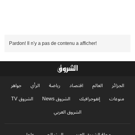
Pardon! Il n'y a pas de contenu a afficher!
الجزائر
العالم
اقتصاد
رياضة
الرأي
جواهر
منوعات
إنفوجرافيك
الشروق News
الشروق TV
الشروق العربي
مجلة الشروق العربي
البث الحي
عاجل