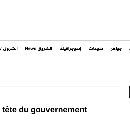
جواهر
منوعات
إنفوجرافيك
الشروق News
الشروق TV
a tête du gouvernement