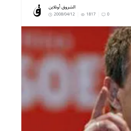
الشروق أونلاين
2008/04/12
1817
0