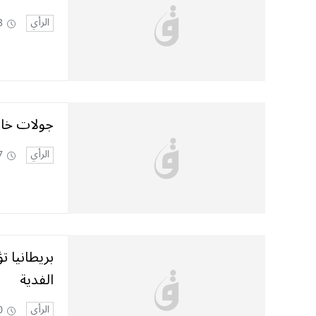
الرأي
3
جولات خار
الرأي
7
بريطانيا ت
الفدية
الرأي
0