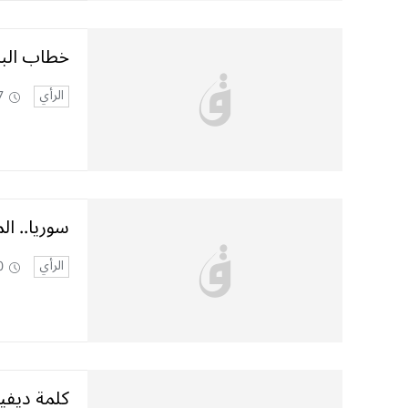
خطاب الب
الرأي
7
سوريا.. ال
الرأي
0
كلمة ديفي