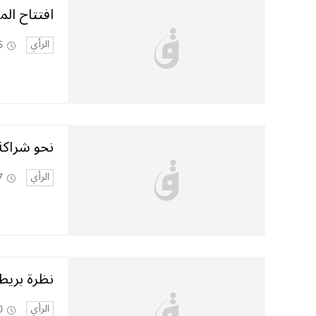
افتتاح الم
الرأي
5
نحو شراكة
الرأي
7
نظرة بريطا
الرأي
0