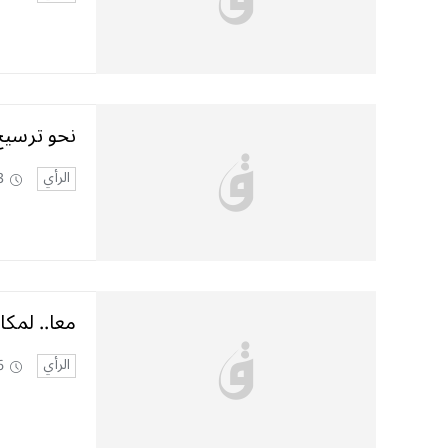
نحو ترسيخ 
الرأي
3
معا.. لمكا
الرأي
6