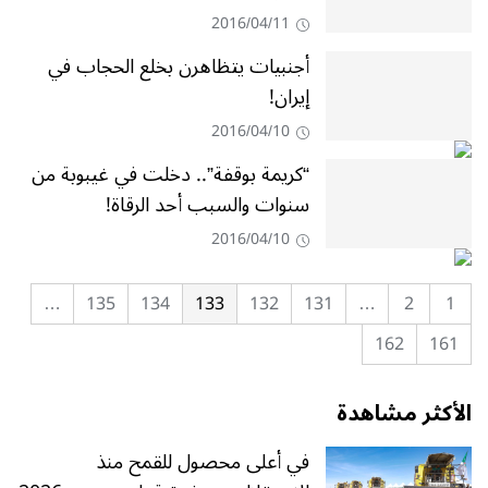
2016/04/11
أجنبيات يتظاهرن بخلع الحجاب في
إيران!
2016/04/10
“كريمة بوقفة”.. دخلت في غيبوبة من
سنوات والسبب أحد الرقاة!
2016/04/10
…
135
134
133
132
131
…
2
1
162
161
الأكثر مشاهدة
في أعلى محصول للقمح منذ